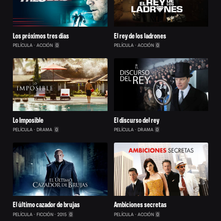
Los próximos tres días
El rey de los ladrones
PELÍCULA
ACCIÓN
0
PELÍCULA
ACCIÓN
0
Lo Imposible
El discurso del rey
PELÍCULA
DRAMA
0
PELÍCULA
DRAMA
0
El último cazador de brujas
Ambiciones secretas
PELÍCULA
FICCIÓN
2015
0
PELÍCULA
ACCIÓN
0