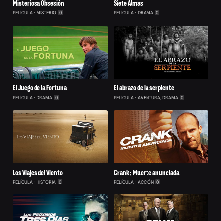
Misteriosa Obsesión
Siete Almas
PELÍCULA
MISTERIO
0
PELÍCULA
DRAMA
0
El Juego de la Fortuna
El abrazo de la serpiente
PELÍCULA
DRAMA
0
PELÍCULA
AVENTURA, DRAMA
0
Los Viajes del Viento
Crank: Muerte anunciada
PELÍCULA
HISTORIA
0
PELÍCULA
ACCIÓN
0