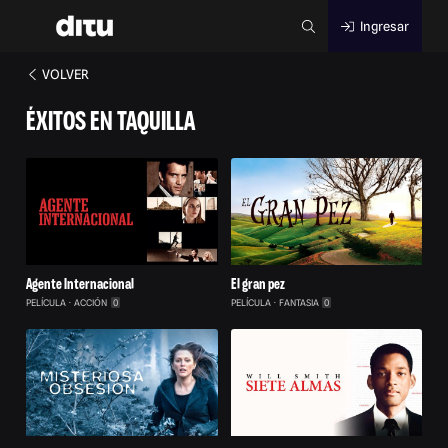
Ingresar
VOLVER
ÉXITOS EN TAQUILLA
Agente Internacional
El gran pez
PELÍCULA
ACCIÓN
0
PELÍCULA
FANTASIA
0