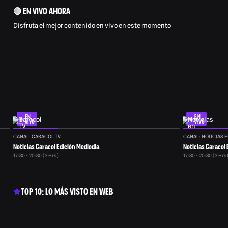
🔴 EN VIVO AHORA
Disfruta el mejor contenido en vivo en este momento
EN
EN
VIVO
VIVO
CANAL: CARACOL TV
CANAL: NOTICIAS E
Noticias Caracol Edición Mediodía
Noticias Caracol 
17:30 - 20:30 (3 Hrs)
17:30 - 20:30 (3 Hrs
TOP 10: LO MÁS VISTO EN WEB