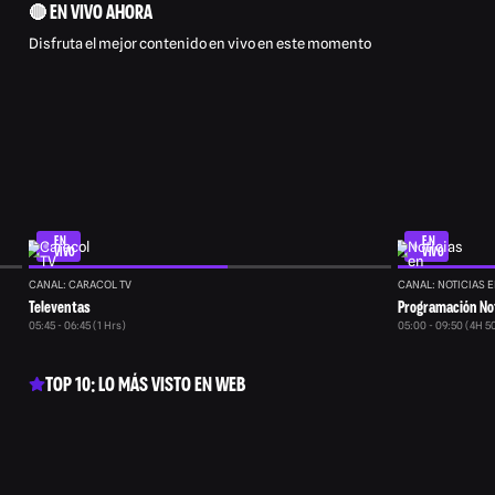
🔴 EN VIVO AHORA
Disfruta el mejor contenido en vivo en este momento
EN
EN
VIVO
VIVO
CANAL: CARACOL TV
CANAL: NOTICIAS E
Televentas
Programación Not
05:45 - 06:45 (1 Hrs)
05:00 - 09:50 (4H 5
TOP 10: LO MÁS VISTO EN WEB