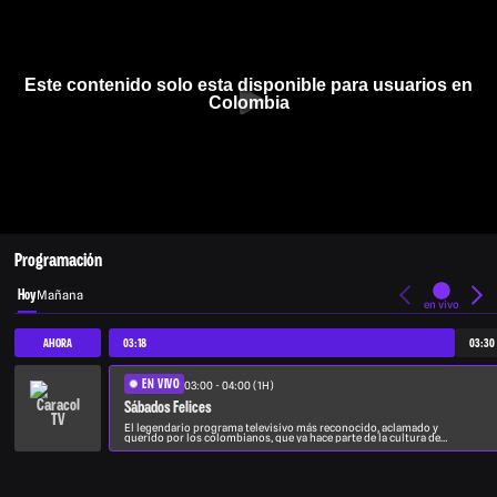
Este contenido solo esta disponible para usuarios en
Colombia
Programación
Hoy
Mañana
en vivo
AHORA
03:18
03:30
EN VIVO
03:00 - 04:00 (1H)
Sábados Felices
El legendario programa televisivo más reconocido, aclamado y
querido por los colombianos, que ya hace parte de la cultura del
país y que ha divertido y entretenido a varias generaciones,
presenta en sus segmentos característicos, una gama variada.