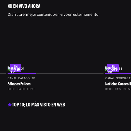
🔴 EN VIVO AHORA
Disfruta el mejor contenido en vivo en este momento
EN
EN
VIVO
VIVO
CANAL: CARACOL TV
CANAL: NOTICIAS E
Sábados Felices
Noticias Caracol 
03:00 - 04:00 (1 Hrs)
01:00 - 04:50 (3H 5
TOP 10: LO MÁS VISTO EN WEB