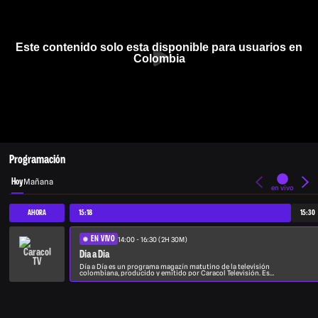
Este contenido solo esta disponible para usuarios en
Colombia
Programación
Hoy
Mañana
en vivo
AHORA
15:18
15:30
EN VIVO
14:00 - 16:30 (2H 30M)
Día a Día
Día a Día es un programa magazín matutino de la televisión
colombiana, producido y emitido por Caracol Televisión. Es
presentado por Catalina Gómez, Carolina Soto, Carolina Cruz, y
los presentadores Carlos Calero e Iván Lalinde. También
interviene Alberto