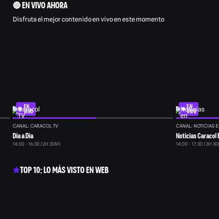
🔴 EN VIVO AHORA
Disfruta el mejor contenido en vivo en este momento
EN
EN
VIVO
VIVO
CANAL: CARACOL TV
CANAL: NOTICIAS E
Día a Día
Noticias Caracol 
14:00 - 16:30 (2H 30M)
14:00 - 17:30 (3H 3
TOP 10: LO MÁS VISTO EN WEB