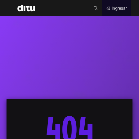
Ingresar
404