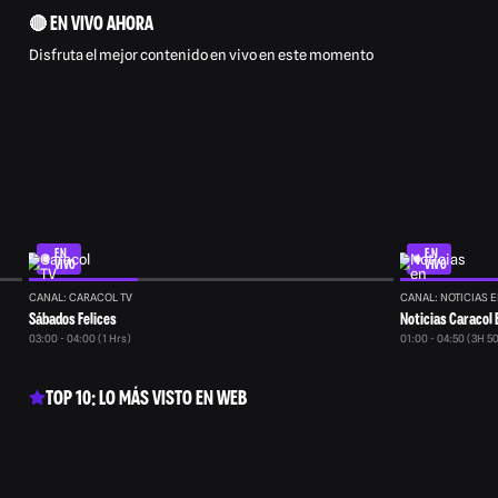
🔴 EN VIVO AHORA
Disfruta el mejor contenido en vivo en este momento
EN
EN
VIVO
VIVO
CANAL: CARACOL TV
CANAL: NOTICIAS E
Sábados Felices
Noticias Caracol 
03:00 - 04:00 (1 Hrs)
01:00 - 04:50 (3H 5
TOP 10: LO MÁS VISTO EN WEB