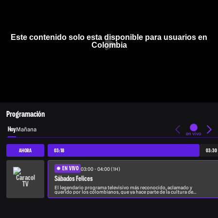
Este contenido solo esta disponible para usuarios en
Colombia
Programación
Hoy
Mañana
en vivo
AHORA
03:18
03:30
EN VIVO
03:00 - 04:00 (1H)
Sábados Felices
El legendario programa televisivo más reconocido, aclamado y
querido por los colombianos, que ya hace parte de la cultura del
país y que ha divertido y entretenido a varias generaciones,
presenta en sus segmentos característicos, una gama variada.