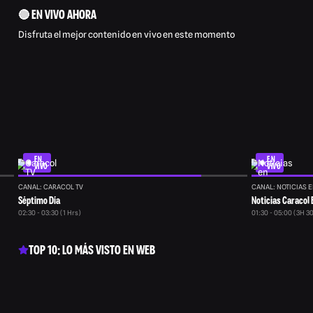
🔴 EN VIVO AHORA
Disfruta el mejor contenido en vivo en este momento
EN
EN
VIVO
VIVO
CANAL: CARACOL TV
CANAL: NOTICIAS E
Séptimo Día
Noticias Caracol 
02:30 - 03:30 (1 Hrs)
01:30 - 05:00 (3H 3
TOP 10: LO MÁS VISTO EN WEB