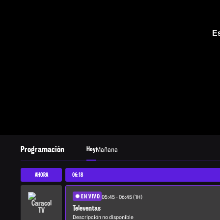
Es
Programación
Hoy
Mañana
AHORA
06:18
EN VIVO
05:45 - 06:45 (1H)
Televentas
Descripción no disponible