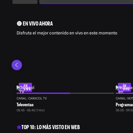
🔴 EN VIVO AHORA
Disfruta el mejor contenido en vivo en este momento
EN
EN
VIVO
VIVO
CANAL: CARACOL TV
CANAL: NOT
Televentas
Programaci
05:45 - 06:45 (1 Hrs)
05:00 - 09:
TOP 10: LO MÁS VISTO EN WEB