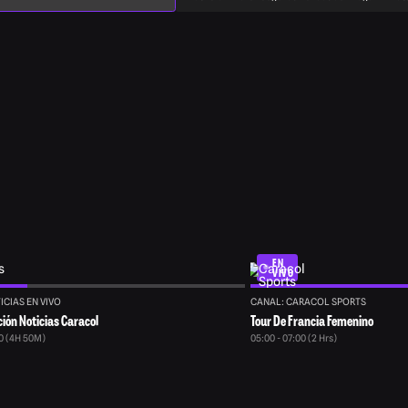
que emite Caracol TV y ofrece un programa de var
que tienen cabida desde los temas de salud, turi
hasta los
EN
VIVO
ICIAS EN VIVO
CANAL: CARACOL SPORTS
ón Noticias Caracol
Tour De Francia Femenino
50 (4H 50M)
05:00 - 07:00 (2 Hrs)