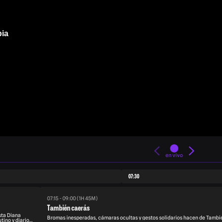
bia
en vivo
07:30
07:15 - 09:00 (1H 45M)
También caerás
sta Diana
Bromas inesperadas, cámaras ocultas y gestos solidarios hacen de Tambié
tino y diario