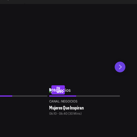
iedades en el
smo o moda
EN
VIVO
CANAL: NEGOCIOS
Mujeres Que Inspiran
06:10 - 06:40 (30 Mins)