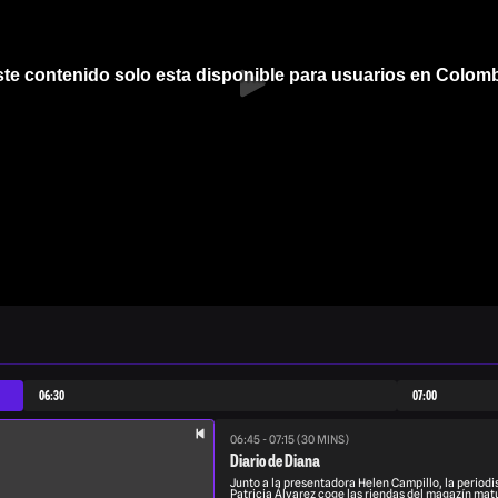
te contenido solo esta disponible para usuarios en Colom
06:30
07:00
06:45 - 07:15 (30 MINS)
Diario de Diana
Junto a la presentadora Helen Campillo, la periodi
Patricia Álvarez coge las riendas del magazín matu