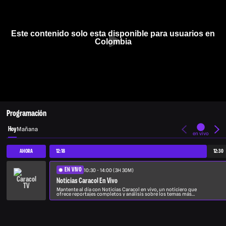
Este contenido solo esta disponible para usuarios en
Colombia
Programación
Hoy
Mañana
en vivo
AHORA
12:18
12:30
EN VIVO
10:30 - 14:00 (3H 30M)
Noticias Caracol En Vivo
Mantente al día con Noticias Caracol en vivo, un noticiero que
ofrece reportajes completos y análisis sobre los temas más
importantes del día.