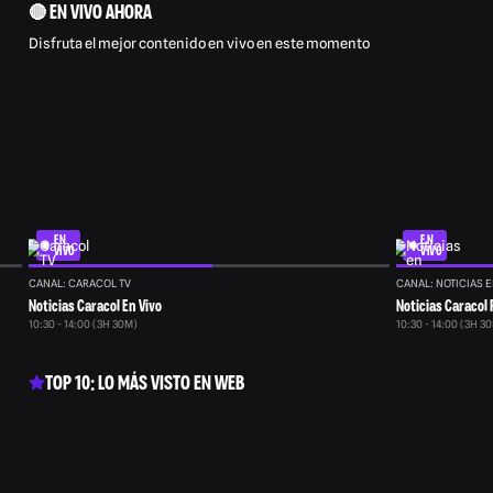
🔴 EN VIVO AHORA
Disfruta el mejor contenido en vivo en este momento
EN
EN
VIVO
VIVO
CANAL: CARACOL TV
CANAL: NOTICIAS E
Noticias Caracol En Vivo
Noticias Caracol 
10:30 - 14:00 (3H 30M)
10:30 - 14:00 (3H 3
TOP 10: LO MÁS VISTO EN WEB