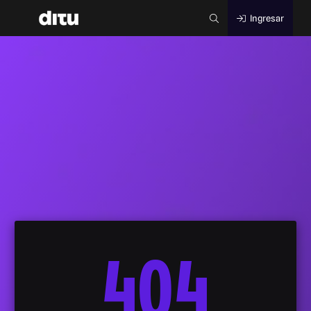
Ingresar
404