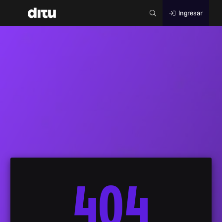
Ingresar
404