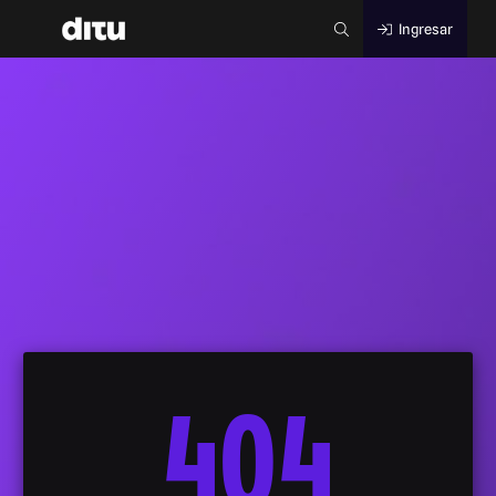
Ingresar
404