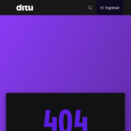
Ingresar
404