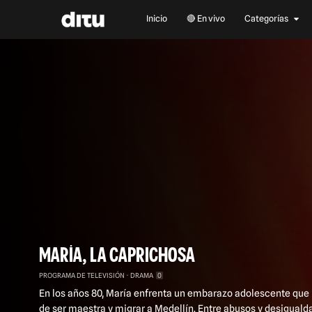
Comedia
Copa Mundial de Fútbol 2026
Inicio
🔴 En vivo
Categorías
Deportes
Documentales
Entretenimiento
Familiar
Investigación y Opinión
Negocios Ditu
Noticias
Películas
Series y Novelas
Video podcast
MARÍA, LA CAPRICHOSA
PROGRAMA DE TELEVISIÓN
DRAMA
0
En los años 80, María enfrenta un embarazo adolescente que l
de ser maestra y migrar a Medellín. Entre abusos y desiguald