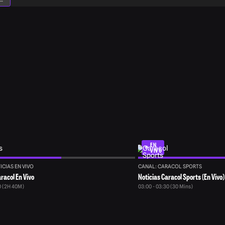
a
EN
VIVO
ICIAS EN VIVO
CANAL: CARACOL SPORTS
racol En Vivo
Noticias Caracol Sports (En Vivo)
0 (2H 40M)
03:00 - 03:30 (30 Mins)