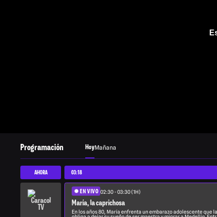
Es
Programación
Hoy
Mañana
AHORA
03:18
EN VIVO
02:30 - 03:30 (1H)
María, la caprichosa
En los años 80, María enfrenta un embarazo adolescente que l
obliga a dejar su sueño de ser maestra y migrar a Medellín. Ent