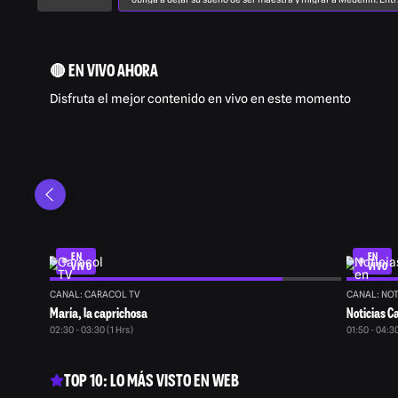
abusos y desigualdad, transforma su lucha en una voz colectiv
para defender los derechos de las mujeres.
🔴 EN VIVO AHORA
Disfruta el mejor contenido en vivo en este momento
EN
EN
VIVO
VIVO
CANAL: CARACOL TV
CANAL: NOT
María, la caprichosa
Noticias Ca
02:30 - 03:30 (1 Hrs)
01:50 - 04:3
TOP 10: LO MÁS VISTO EN WEB