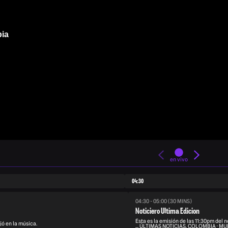
bia
en vivo
04:30
04:30 - 05:00 (30 MINS)
Noticiero Ultima Edicion
Ésta es la emisión de las 11:30pm del n
jó en la música.
... ÚLTIMAS NOTICIAS. COLOMBIA · MU