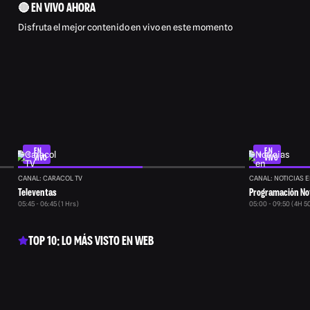
🔴 EN VIVO AHORA
Disfruta el mejor contenido en vivo en este momento
EN
EN
VIVO
VIVO
CANAL: CARACOL TV
CANAL: NOTICIAS E
Televentas
Programación Not
05:45 - 06:45 (1 Hrs)
05:00 - 09:50 (4H 5
TOP 10: LO MÁS VISTO EN WEB