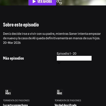
VER AHORA
Sobre este episodio
Deniz decide irse a vivir con su padre, mientras Soner intenta empezar
de nuevo y la casa de Ali queda definitivamente en manos de sus hijos.
20-Mar 2026
Episodio 1 - 20
Más episodios
58
53
MINS
MINS
TORMENTA DE PASIONES
TORMENTA DE PASIONES
La carta sospechosa
Verdad descifrada