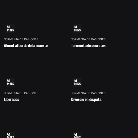
41
41
MINS
MINS
TORMENTA DE PASIONES
TORMENTA DE PASIONES
Ahmet al borde de la muerte
Tormenta de secretos
41
41
MINS
MINS
TORMENTA DE PASIONES
TORMENTA DE PASIONES
Liberados
Divorcio en disputa
41
41
MINS
MINS