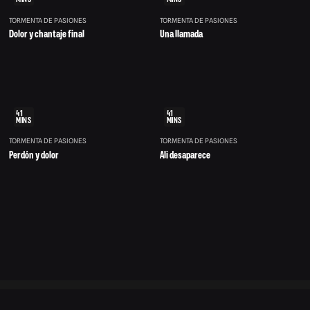
TORMENTA DE PASIONES
TORMENTA DE PASIONES
Dolor y chantaje final
Una llamada
41
41
MINS
MINS
TORMENTA DE PASIONES
TORMENTA DE PASIONES
Perdón y dolor
Ali desaparece
©
Centro
v1.0.183
de
2026
ayuda