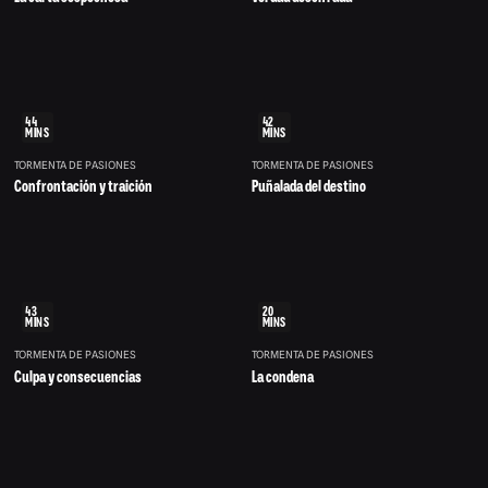
44
42
MINS
MINS
TORMENTA DE PASIONES
TORMENTA DE PASIONES
Confrontación y traición
Puñalada del destino
43
20
MINS
MINS
TORMENTA DE PASIONES
TORMENTA DE PASIONES
Culpa y consecuencias
La condena