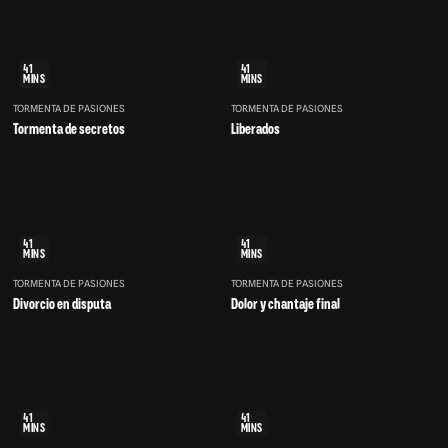
41
41
MINS
MINS
TORMENTA DE PASIONES
TORMENTA DE PASIONES
Tormenta de secretos
Liberados
41
41
MINS
MINS
TORMENTA DE PASIONES
TORMENTA DE PASIONES
Divorcio en disputa
Dolor y chantaje final
41
41
MINS
MINS