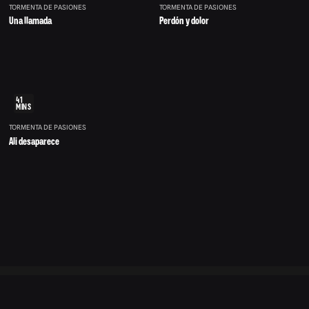
TORMENTA DE PASIONES
TORMENTA DE PASIONES
Una llamada
Perdón y dolor
41
MINS
TORMENTA DE PASIONES
Ali desaparece
©
Centro
v1.0.177
de
2026
ayuda