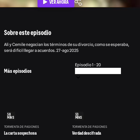
VER AHORA
Sobre este episodio
Ali y Cemile negocian los términos de su divorcio, como se esperaba,
será difícil llegar a acuerdos. 27-ago 2025
Episodio 1 - 20
Más episodios
58
53
MINS
MINS
TORMENTA DE PASIONES
TORMENTA DE PASIONES
La carta sospechosa
Verdad descifrada