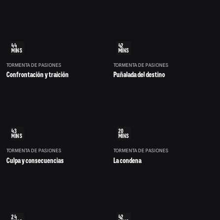
44
42
MINS
MINS
TORMENTA DE PASIONES
TORMENTA DE PASIONES
Confrontación y traición
Puñalada del destino
43
20
MINS
MINS
TORMENTA DE PASIONES
TORMENTA DE PASIONES
Culpa y consecuencias
La condena
24
42