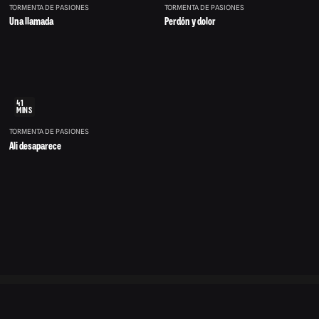
TORMENTA DE PASIONES
TORMENTA DE PASIONES
Una llamada
Perdón y dolor
41
MINS
TORMENTA DE PASIONES
Ali desaparece
©
Centro
v1.0.177
de
2026
ayuda