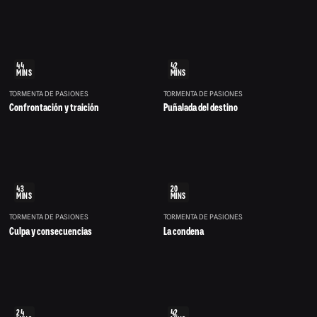
44
42
MINS
MINS
TORMENTA DE PASIONES
TORMENTA DE PASIONES
Confrontación y traición
Puñalada del destino
43
20
MINS
MINS
TORMENTA DE PASIONES
TORMENTA DE PASIONES
Culpa y consecuencias
La condena
24
42