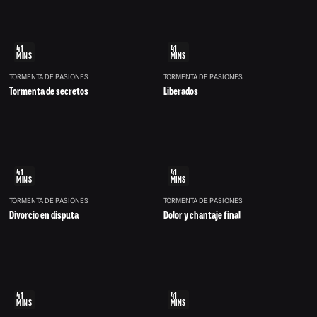
41
41
MINS
MINS
TORMENTA DE PASIONES
TORMENTA DE PASIONES
Tormenta de secretos
Liberados
41
41
MINS
MINS
TORMENTA DE PASIONES
TORMENTA DE PASIONES
Divorcio en disputa
Dolor y chantaje final
41
41
MINS
MINS