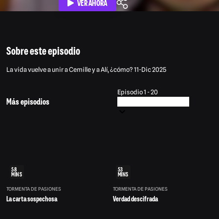
VER AHORA
Sobre este episodio
La vida vuelve a unir a Cemille y a Alí, ¿cómo? 11-Dic 2025
Episodio 1 - 20
Más episodios
58
53
MINS
MINS
TORMENTA DE PASIONES
TORMENTA DE PASIONES
La carta sospechosa
Verdad descifrada