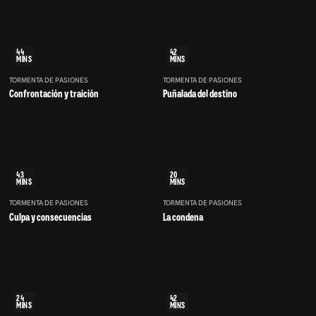
44
42
MINS
MINS
TORMENTA DE PASIONES
TORMENTA DE PASIONES
Confrontación y traición
Puñalada del destino
43
20
MINS
MINS
TORMENTA DE PASIONES
TORMENTA DE PASIONES
Culpa y consecuencias
La condena
24
42
MINS
MINS