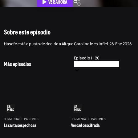
VER AHORA
Sobre este episodio
Hasefe está a punto de decirle a Alí que Caroline le es infiel. 26-Ene 2026
Episodio 1 - 20
Más episodios
58
53
MINS
MINS
TORMENTA DE PASIONES
TORMENTA DE PASIONES
La carta sospechosa
Verdad descifrada