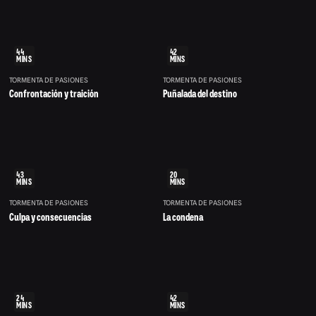
44
42
MINS
MINS
TORMENTA DE PASIONES
TORMENTA DE PASIONES
Confrontación y traición
Puñalada del destino
43
20
MINS
MINS
TORMENTA DE PASIONES
TORMENTA DE PASIONES
Culpa y consecuencias
La condena
24
42
MINS
MINS